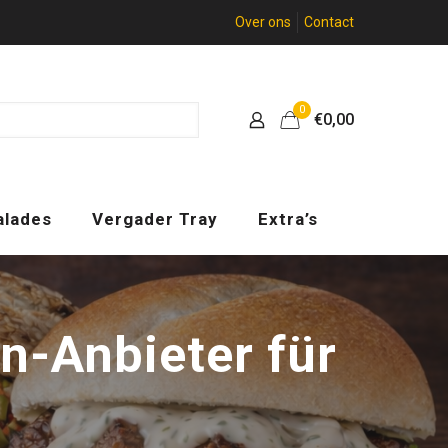
Over ons
Contact
0
€0,00
alades
Vergader Tray
Extra’s
n-Anbieter für