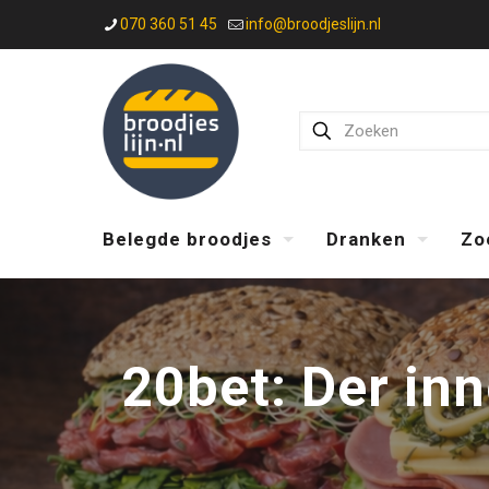
070 360 51 45
info@broodjeslijn.nl
Belegde broodjes
Dranken
Zo
20bet: Der in