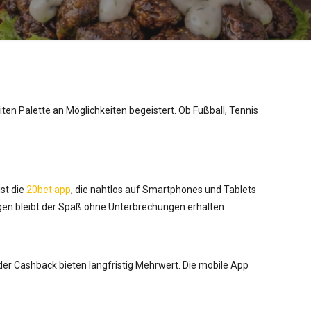
ten Palette an Möglichkeiten begeistert. Ob Fußball, Tennis
ist die
20bet app
, die nahtlos auf Smartphones und Tablets
ngen bleibt der Spaß ohne Unterbrechungen erhalten.
er Cashback bieten langfristig Mehrwert. Die mobile App