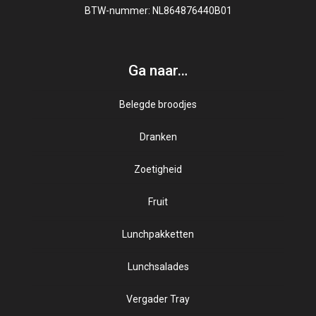
BTW-nummer: NL864876440B01
Ga naar…
Belegde broodjes
Dranken
Gezond
Zoetigheid
Kaassoorten
Sappen
Luxe beleg
Fruit
Zuivel
Lunchpakketten
Salade op brood
Sortering broodjes
Lunchsalades
Speciale broodjes
Vergader Tray