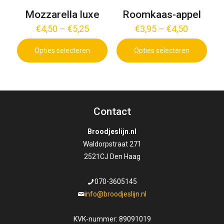
op
op
Mozzarella luxe
Roomkaas-appel
de
de
€
4,50
–
€
5,25
€
3,95
–
€
4,50
productpagina
productpagina
Opties selecteren
Opties selecteren
Dit
Dit
product
product
heeft
heeft
meerdere
meerdere
variaties.
variaties.
Contact
Deze
Deze
optie
optie
Broodjeslijn.nl
kan
kan
Waldorpstraat 271
gekozen
gekozen
2521CJ Den Haag
worden
worden
op
op
070-3605145
de
de
info@broodjeslijn.nl
productpagina
productpagina
KVK-nummer: 89091019