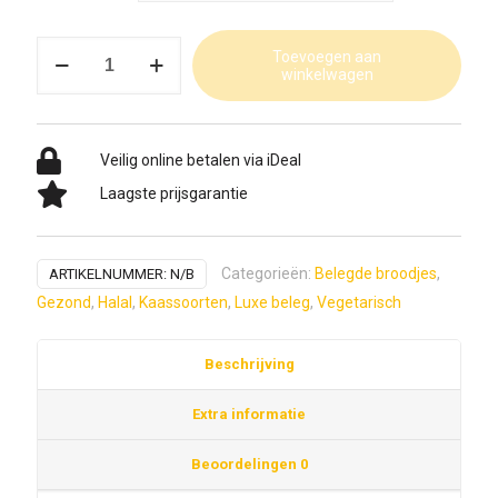
Mozzarella
Toevoegen aan
winkelwagen
luxe
aantal
Veilig online betalen via iDeal
Laagste prijsgarantie
Categorieën:
Belegde broodjes
,
ARTIKELNUMMER:
N/B
Gezond
,
Halal
,
Kaassoorten
,
Luxe beleg
,
Vegetarisch
Beschrijving
Extra informatie
Beoordelingen
0