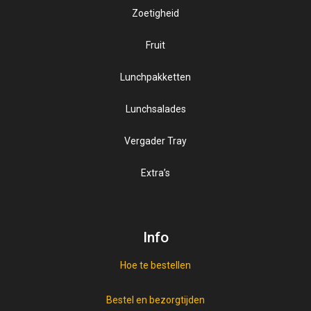
Zoetigheid
Kaassoorten
Sappen
Luxe beleg
Fruit
Zuivel
Lunchpakketten
Salade op brood
Sortering broodjes
Lunchsalades
Speciale broodjes
Vergader Tray
Extra’s
Vegan
Vis beleg
Info
Vleeswaren
Hoe te bestellen
Bestel en bezorgtijden