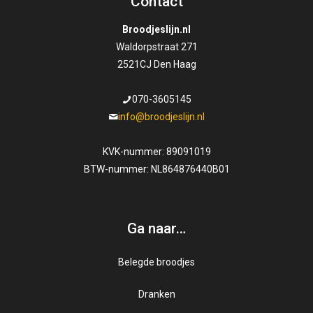
Contact
variaties.
Deze
Broodjeslijn.nl
optie
Waldorpstraat 271
kan
2521CJ Den Haag
gekozen
worden
070-3605145
op
info@broodjeslijn.nl
de
productpagina
KVK-nummer: 89091019
BTW-nummer: NL864876440B01
Ga naar…
Belegde broodjes
Dranken
Gezond