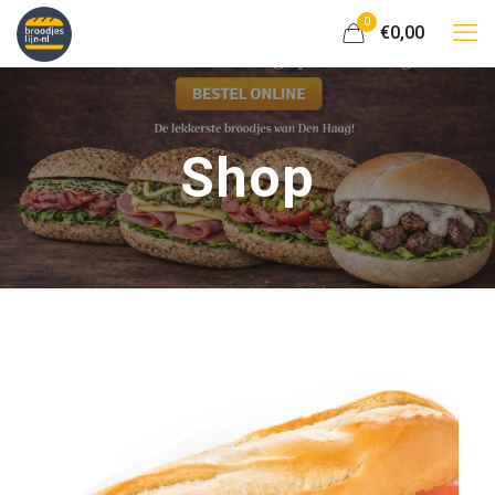
0
€0,00
Shop