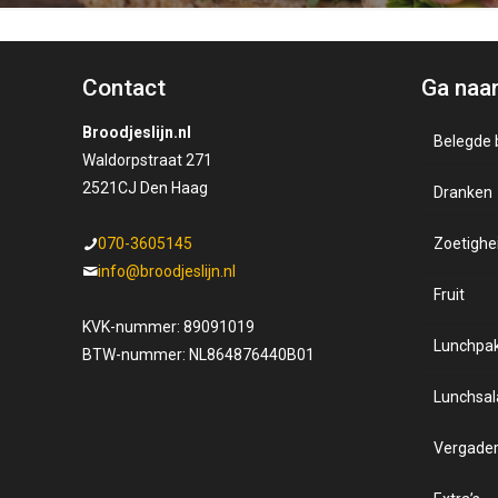
Contact
Ga naa
Broodjeslijn.nl
Belegde 
Waldorpstraat 271
2521CJ Den Haag
Dranken
Gezo
070-3605145
Zoetighe
Kaass
Sapp
info@broodjeslijn.nl
Fruit
Luxe 
Zuivel
KVK-nummer: 89091019
Lunchpa
Salad
BTW-nummer: NL864876440B01
Lunchsal
Sorte
Vergader
Speci