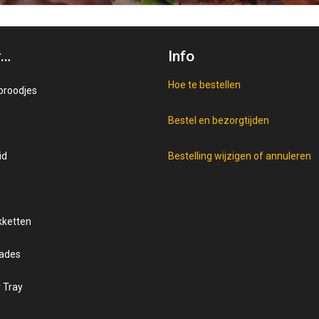
r…
Info
Hoe te bestellen
broodjes
Bestel en bezorgtijden
nd
id
oorten
en
Bestelling wijzigen of annuleren
beleg
kketten
e op brood
ades
ring broodjes
 Tray
ale broodjes