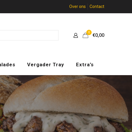
Over ons
Contact
0
€0,00
alades
Vergader Tray
Extra’s