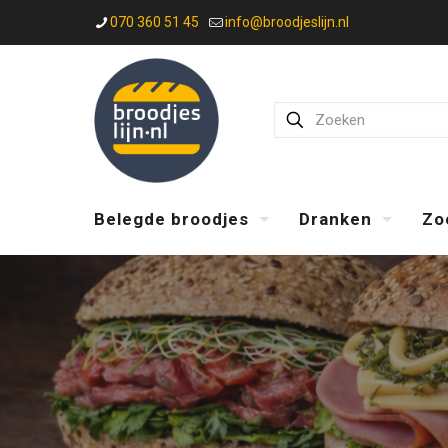
070 360 51 45
info@broodjeslijn.nl
Belegde broodjes
Dranken
Zo