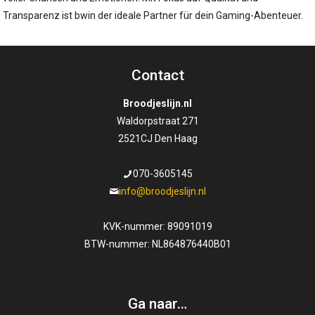
Transparenz ist bwin der ideale Partner für dein Gaming-Abenteuer.
Contact
Broodjeslijn.nl
Waldorpstraat 271
2521CJ Den Haag
070-3605145
info@broodjeslijn.nl
KVK-nummer: 89091019
BTW-nummer: NL864876440B01
Ga naar…