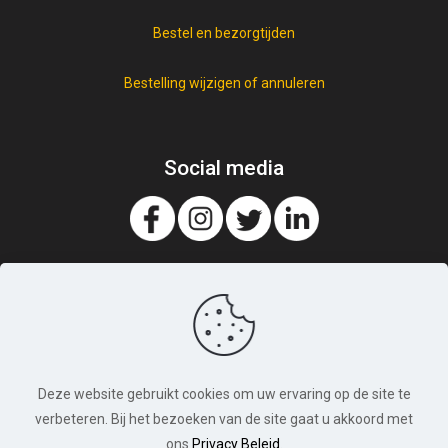
Bestel en bezorgtijden
Bestelling wijzigen of annuleren
Social media
Deze website gebruikt cookies om uw ervaring op de site te
verbeteren. Bij het bezoeken van de site gaat u akkoord met
ons
Privacy Beleid
.