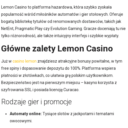
Lemon Casino to platforma hazardowa, która szybko zyskała
popularność wśród miłośników automatów i gier stołowych. Oferuje
bogatą bibliotekę tytułów od renomowanych dostawców, takich jak
NetEnt, Pragmatic Play czy Evolution Gaming. Gracze doceniają tu nie
tylko różnorodność, ale także intuicyjny interfejs i szybkie wypłaty.
Główne zalety Lemon Casino
Już w
casino lemon
znajdziesz atrakcyjne bonusy powitalne, w tym
free spiny i dopasowanie depozytu do 100%. Platforma wspiera
płatności w złotówkach, co ułatwia grę polskim użytkownikom.
Bezpieczeństwo jest na pierwszym miejscu – kasyno korzysta z
szyfrowania SSL i posiada licencję Curacao.
Rodzaje gier i promocje
Automaty online:
Tysiące slotów z jackpotami i tematami
owocowymi.