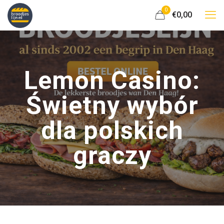
0
€0,00
Lemon Casino:
Świetny wybór
dla polskich
graczy