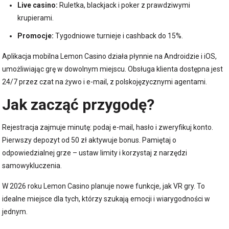
Live casino:
Ruletka, blackjack i poker z prawdziwymi
krupierami.
Promocje:
Tygodniowe turnieje i cashback do 15%.
Aplikacja mobilna Lemon Casino działa płynnie na Androidzie i iOS,
umożliwiając grę w dowolnym miejscu. Obsługa klienta dostępna jest
24/7 przez czat na żywo i e-mail, z polskojęzycznymi agentami.
Jak zacząć przygodę?
Rejestracja zajmuje minutę: podaj e-mail, hasło i zweryfikuj konto.
Pierwszy depozyt od 50 zł aktywuje bonus. Pamiętaj o
odpowiedzialnej grze – ustaw limity i korzystaj z narzędzi
samowykluczenia.
W 2026 roku Lemon Casino planuje nowe funkcje, jak VR gry. To
idealne miejsce dla tych, którzy szukają emocji i wiarygodności w
jednym.