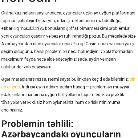
Online kazinoların sayı artdıqca, oyunçular üçün ən uyğun platformanı
tapmaq çətinləşir. Dil baryeri, ödəniş metodlarının məhdudluğu,
etibarlılıq məsələləri və bonusların şəffaf olmaması kimi problemlər
yeni oyunçuları çaşdırır və bəzən ruhi rahatlığı pozur. Bu məqalədə sizə
Azərbaycandan olan oyunçular üçün Pin up Casino-nun nə üçün yaxşı
seçim olduğunu, hansı problemləri necə həll etdiyini və platformadan
maksimum fayda necə əldə edəcəyinizi sadə, aydın və insan
üslubunda izah edəcəyəm.
Əgər maraqlanırsınızsa, rəsmi sayta bu linkdən keçid edə bilərsiniz:
pin
up cazino
. İndi isə gəlin addım-addım baxaq — problemləri müəyyən
edək, onların hər birinə uyğun həll yollarını təqdim edək və praktik
tövsiyələr verək ki, siz həm əylənəsiniz, həm də riski minimuma
endirəsiniz.
Problemin təhlili:
Azərbaycandakı oyunçuların