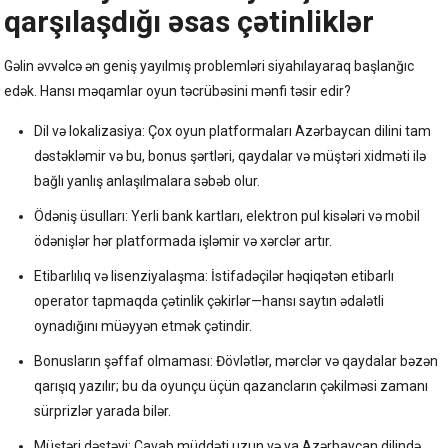
qarşılaşdığı əsas çətinliklər
Gəlin əvvəlcə ən geniş yayılmış problemləri siyahılayaraq başlanğıc
edək. Hansı məqamlar oyun təcrübəsini mənfi təsir edir?
Dil və lokalizasiya: Çox oyun platformaları Azərbaycan dilini tam
dəstəkləmir və bu, bonus şərtləri, qaydalar və müştəri xidməti ilə
bağlı yanlış anlaşılmalara səbəb olur.
Ödəniş üsulları: Yerli bank kartları, elektron pul kisələri və mobil
ödənişlər hər platformada işləmir və xərclər artır.
Etibarlılıq və lisenziyalaşma: İstifadəçilər həqiqətən etibarlı
operator tapmaqda çətinlik çəkirlər—hansı saytın ədalətli
oynadığını müəyyən etmək çətindir.
Bonusların şəffaf olmaması: Đövlətlər, mərclər və qaydalar bəzən
qarışıq yazılır; bu da oyunçu üçün qazancların çəkilməsi zamanı
sürprizlər yarada bilər.
Müştəri dəstəyi: Cavab müddəti uzun və ya Azərbaycan dilində