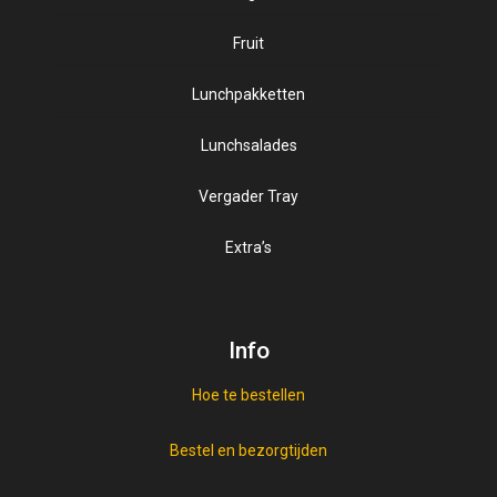
Luxe beleg
Fruit
Zuivel
Lunchpakketten
Salade op brood
Sortering broodjes
Lunchsalades
Speciale broodjes
Vergader Tray
Extra’s
Vegan
Vis beleg
Info
Vleeswaren
Hoe te bestellen
Bestel en bezorgtijden