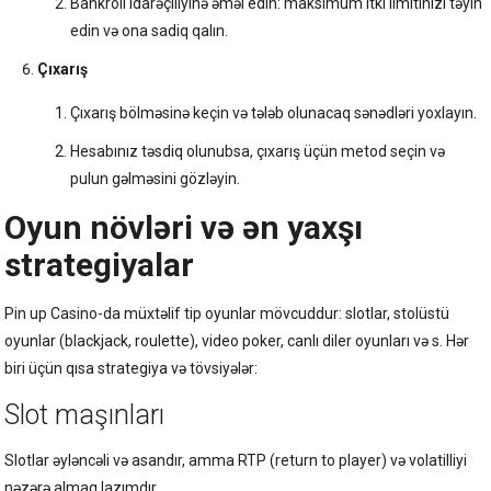
Bankroll idarəçiliyinə əməl edin: maksimum itki limitinizi təyin
edin və ona sadiq qalın.
Çıxarış
Çıxarış bölməsinə keçin və tələb olunacaq sənədləri yoxlayın.
Hesabınız təsdiq olunubsa, çıxarış üçün metod seçin və
pulun gəlməsini gözləyin.
Oyun növləri və ən yaxşı
strategiyalar
Pin up Casino-da müxtəlif tip oyunlar mövcuddur: slotlar, stolüstü
oyunlar (blackjack, roulette), video poker, canlı diler oyunları və s. Hər
biri üçün qısa strategiya və tövsiyələr:
Slot maşınları
Slotlar əyləncəli və asandır, amma RTP (return to player) və volatilliyi
nəzərə almaq lazımdır.