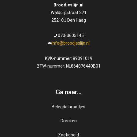
Broodjeslijn.nl
Waldorpstraat 271
2521CJ Den Haag
070-3605145
info@broodjeslijn.nl
KVK-nummer: 89091019
BTW-nummer: NL864876440B01
Ga naar…
Belegde broodjes
Dranken
Gezond
Zoetigheid
Kaassoorten
Sappen