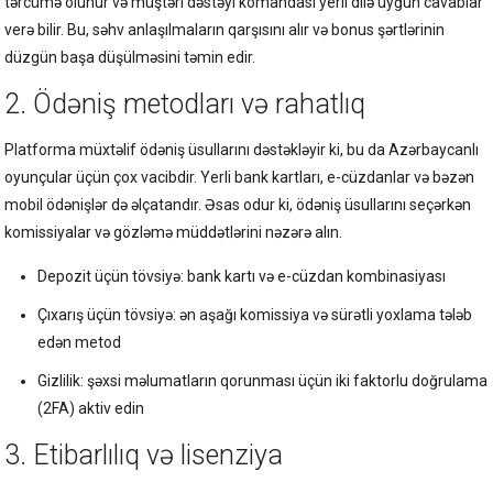
tərcümə olunur və müştəri dəstəyi komandası yerli dilə uyğun cavablar
verə bilir. Bu, səhv anlaşılmaların qarşısını alır və bonus şərtlərinin
düzgün başa düşülməsini təmin edir.
2. Ödəniş metodları və rahatlıq
Platforma müxtəlif ödəniş üsullarını dəstəkləyir ki, bu da Azərbaycanlı
oyunçular üçün çox vacibdir. Yerli bank kartları, e-cüzdanlar və bəzən
mobil ödənişlər də əlçatandır. Əsas odur ki, ödəniş üsullarını seçərkən
komissiyalar və gözləmə müddətlərini nəzərə alın.
Depozit üçün tövsiyə: bank kartı və e-cüzdan kombinasiyası
Çıxarış üçün tövsiyə: ən aşağı komissiya və sürətli yoxlama tələb
edən metod
Gizlilik: şəxsi məlumatların qorunması üçün iki faktorlu doğrulama
(2FA) aktiv edin
3. Etibarlılıq və lisenziya