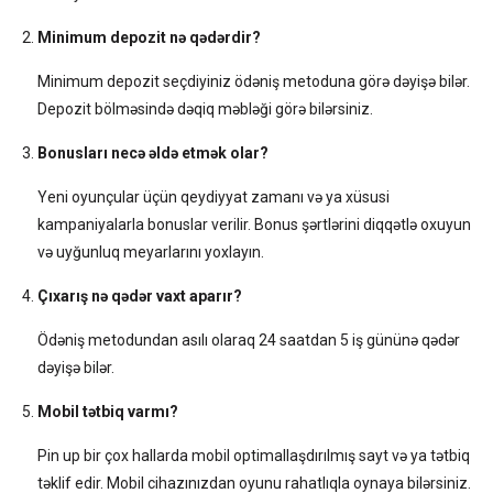
Minimum depozit nə qədərdir?
Minimum depozit seçdiyiniz ödəniş metoduna görə dəyişə bilər.
Depozit bölməsində dəqiq məbləği görə bilərsiniz.
Bonusları necə əldə etmək olar?
Yeni oyunçular üçün qeydiyyat zamanı və ya xüsusi
kampaniyalarla bonuslar verilir. Bonus şərtlərini diqqətlə oxuyun
və uyğunluq meyarlarını yoxlayın.
Çıxarış nə qədər vaxt aparır?
Ödəniş metodundan asılı olaraq 24 saatdan 5 iş gününə qədər
dəyişə bilər.
Mobil tətbiq varmı?
Pin up bir çox hallarda mobil optimallaşdırılmış sayt və ya tətbiq
təklif edir. Mobil cihazınızdan oyunu rahatlıqla oynaya bilərsiniz.