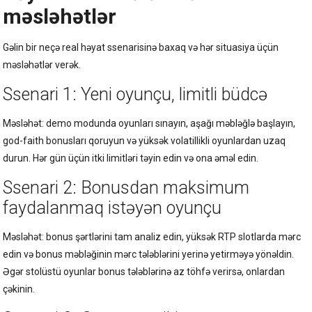
məsləhətlər
Gəlin bir neçə real həyat ssenarisinə baxaq və hər situasiya üçün
məsləhətlər verək.
Ssenari 1: Yeni oyunçu, limitli büdcə
Məsləhət: demo modunda oyunları sınayın, aşağı məbləğlə başlayın,
god-faith bonusları qoruyun və yüksək volatillikli oyunlardan uzaq
durun. Hər gün üçün itki limitləri təyin edin və ona əməl edin.
Ssenari 2: Bonusdan maksimum
faydalanmaq istəyən oyunçu
Məsləhət: bonus şərtlərini tam analiz edin, yüksək RTP slotlarda mərc
edin və bonus məbləğinin mərc tələblərini yerinə yetirməyə yönəldin.
Əgər stolüstü oyunlar bonus tələblərinə az töhfə verirsə, onlardan
çəkinin.