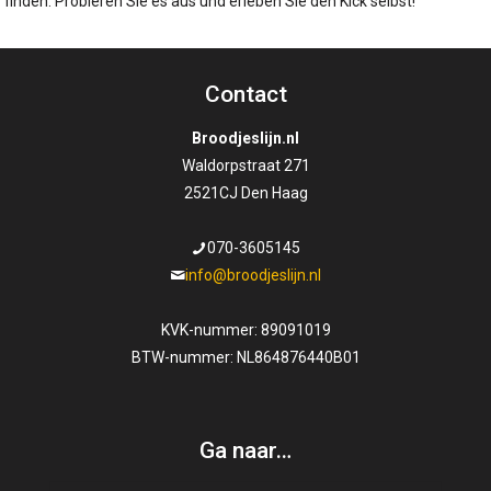
finden. Probieren Sie es aus und erleben Sie den Kick selbst!
Contact
Broodjeslijn.nl
Waldorpstraat 271
2521CJ Den Haag
070-3605145
info@broodjeslijn.nl
KVK-nummer: 89091019
BTW-nummer: NL864876440B01
Ga naar…