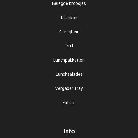
Belegde broodjes
Dranken
Gezond
Zoetigheid
Kaassoorten
Sappen
Luxe beleg
Fruit
Zuivel
Lunchpakketten
Salade op brood
Sortering broodjes
Lunchsalades
Speciale broodjes
Vergader Tray
Extra’s
Vegan
Vis beleg
Info
Vleeswaren