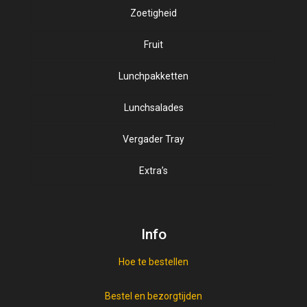
Zoetigheid
Kaassoorten
Sappen
Luxe beleg
Fruit
Zuivel
Lunchpakketten
Salade op brood
Sortering broodjes
Lunchsalades
Speciale broodjes
Vergader Tray
Extra’s
Vegan
Vis beleg
Info
Vleeswaren
Hoe te bestellen
Bestel en bezorgtijden