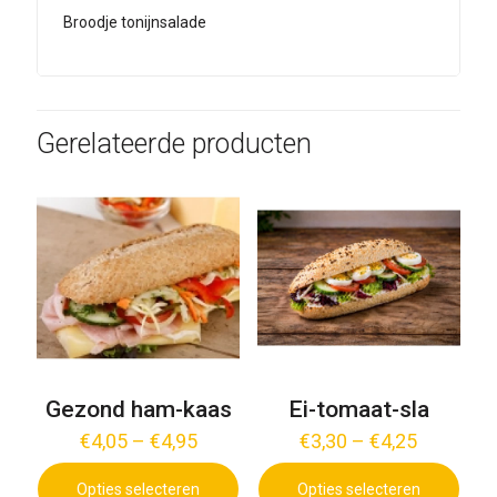
Broodje tonijnsalade
Gerelateerde producten
Gezond ham-kaas
Ei-tomaat-sla
€
4,05
–
€
4,95
€
3,30
–
€
4,25
Opties selecteren
Opties selecteren