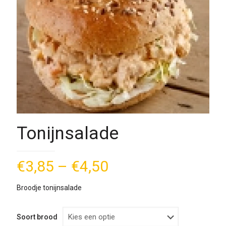
Tonijnsalade
€
3,85
–
€
4,50
Broodje tonijnsalade
Soort brood