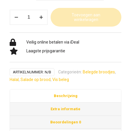
Tonijnsalade
Toevoegen aan
winkelwagen
aantal
Veilig online betalen via iDeal
Laagste prijsgarantie
Categorieën:
Belegde broodjes
,
ARTIKELNUMMER:
N/B
Halal
,
Salade op brood
,
Vis beleg
Beschrijving
Extra informatie
Beoordelingen
0