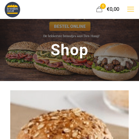
0
€0,00
Shop