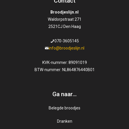
Contact
variaties.
Deze
Broodjeslijn.nl
optie
Waldorpstraat 271
kan
2521CJ Den Haag
gekozen
worden
070-3605145
op
info@broodjeslijn.nl
de
productpagina
KVK-nummer: 89091019
BTW-nummer: NL864876440B01
Ga naar…
Belegde broodjes
Dranken
Gezond