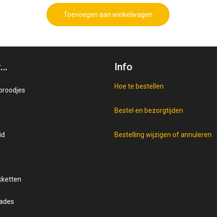
Toevoegen aan winkelwagen
r…
Info
Hoe te bestellen
broodjes
Bestel en bezorgtijden
nd
id
oorten
en
Bestelling wijzigen of annuleren
beleg
kketten
e op brood
ades
ring broodjes