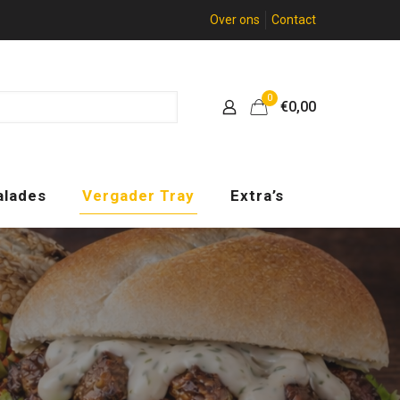
Over ons
Contact
0
€0,00
alades
Vergader Tray
Extra’s