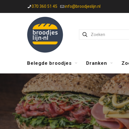
070 360 51 45
info@broodjeslijn.nl
Belegde broodjes
Dranken
Zo