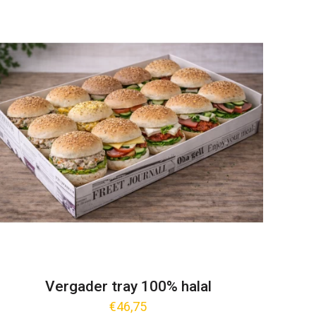
Vergader tray 100% halal
€
46,75