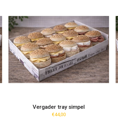
Vergader tray simpel
€
44,00