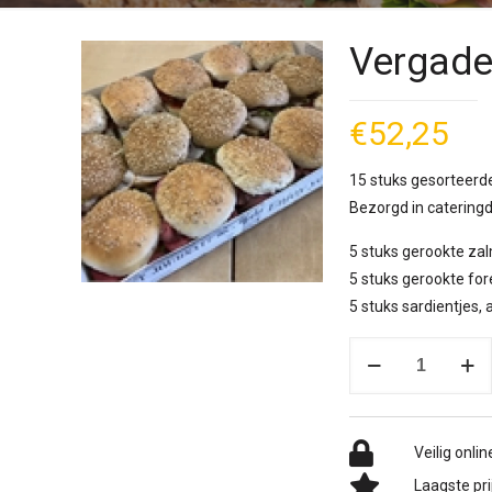
Vergader
€
52,25
15 stuks gesorteerde
Bezorgd in catering
5 stuks gerookte z
5 stuks gerookte f
5 stuks sardientjes
Vergader
tray
gesorteerd
vis
Veilig onlin
aantal
Laagste pri