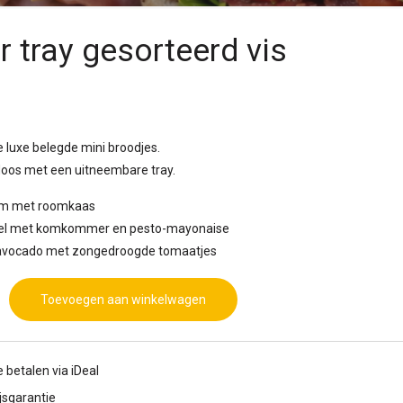
 tray gesorteerd vis
 luxe belegde mini broodjes.
doos met een uitneembare tray.
alm met roomkaas
orel met komkommer en pesto-mayonaise
, avocado met zongedroogde tomaatjes
Toevoegen aan winkelwagen
e betalen via iDeal
jsgarantie