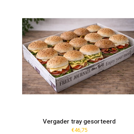
Vergader tray gesorteerd
€
46,75