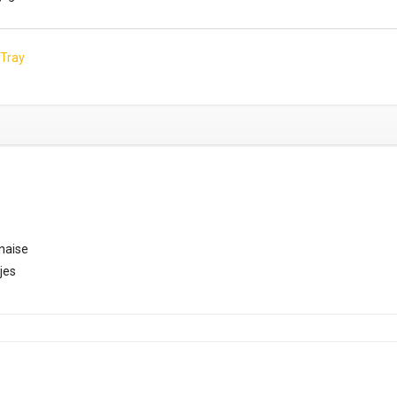
 Tray
naise
jes